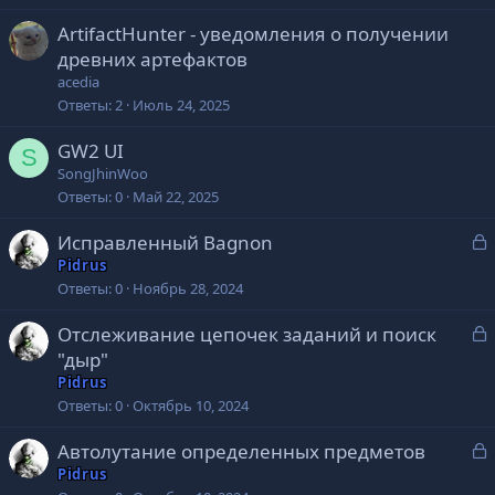
ArtifactHunter - уведомления о получении
древних артефактов
acedia
Ответы
2
Июль 24, 2025
GW2 UI
S
SongJhinWoo
Ответы
0
Май 22, 2025
З
Исправленный Bagnon
а
Pidrus
к
Ответы
0
Ноябрь 28, 2024
р
З
Отслеживание цепочек заданий и поиск
а
т
"дыр"
к
о
Pidrus
р
Ответы
0
Октябрь 10, 2024
т
З
Автолутание определенных предметов
о
а
Pidrus