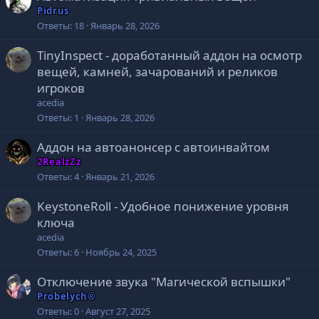
Pidrus
Ответы
18
Январь 28, 2026
TinyInspect - доработанный аддон на осмотр
вещей, камней, зачарований и реликов
игроков
acedia
Ответы
1
Январь 28, 2026
Аддон на автоанонсер с автоинвайтом
2RealzZz
Ответы
4
Январь 21, 2026
KeystoneRoll - Удобное понижение уровня
ключа
acedia
Ответы
6
Ноябрь 24, 2025
Отключение звука "Магической вспышки"
Probelych®
Ответы
0
Август 27, 2025