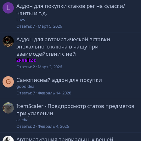
Аддон для покупки стаков рег на фласки/
L
чанты и т.д.
Lavs
Ответы
7
Март 5, 2026
Аддон для автоматической вставки
эпохального ключа в чашу при
взаимодействии с ней
2RealzZz
Ответы
2
Март 2, 2026
Самописный аддон для покупки
G
goodidea
Ответы
7
Февраль 14, 2026
ItemScaler - Предпросмотр статов предметов
при усилении
acedia
Ответы
2
Февраль 4, 2026
Автоматизация тривиальных вещей