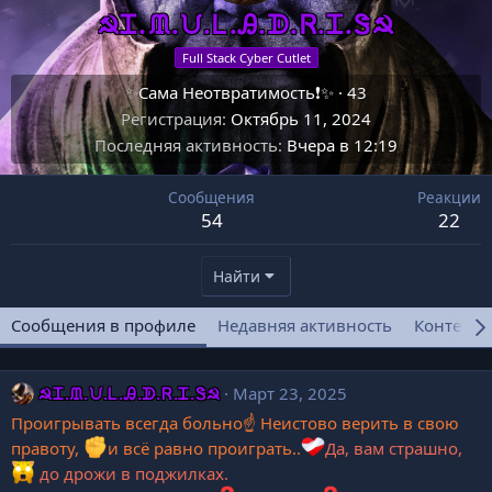
☭Ꮖ.ᙢ.ᙀ.Ꮮ.Ꭿ.ᗫ.Ꮢ.Ꮖ.Ꮥ☭
Full Stack Cyber Cutlet
✨Сама Неотвратимость❗✨
·
43
Регистрация
Октябрь 11, 2024
Последняя активность
Вчера в 12:19
Сообщения
Реакции
54
22
Найти
Сообщения в профиле
Недавняя активность
Контент
☭Ꮖ.ᙢ.ᙀ.Ꮮ.Ꭿ.ᗫ.Ꮢ.Ꮖ.Ꮥ☭
Март 23, 2025
Проигрывать всегда больно☝ Неистово верить в свою
правоту,
и всё равно проиграть..
Да, вам страшно,
до дрожи в поджилках.