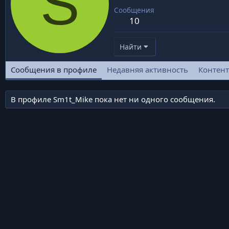
S
Сообщения
10
Найти
Сообщения в профиле
Недавняя активность
Контент
В профиле Sm1t_Mike пока нет ни одного сообщения.