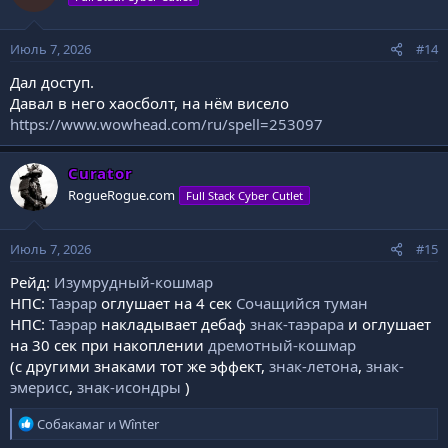
Июль 7, 2026
#14
Дал доступ.
Давал в него хаосболт, на нём висело
https://www.wowhead.com/ru/spell=253097
Curator
Спойлер:
видевофиксация (мотать на 2:30)
RogueRogue.com
Full Stack Cyber Cutlet
Июль 7, 2026
#15
Рейд:
Изумрудный-кошмар
НПС:
Таэрар
оглушает на 4 сек
Сочащийся туман
НПС:
Таэрар
накладывает дебаф
знак-таэрара
и оглушает
на 30 сек при накоплении
дремотный-кошмар
(с другими знаками тот же эффект,
знак-летона
,
знак-
эмерисс
,
знак-исондры
)
Р
Собакамаг
и
Wînter
е