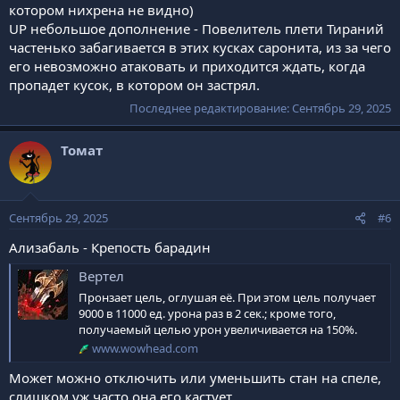
котором нихрена не видно)
UP небольшое дополнение - Повелитель плети Тираний
частенько забагивается в этих кусках саронита, из за чего
его невозможно атаковать и приходится ждать, когда
пропадет кусок, в котором он застрял.
Последнее редактирование:
Сентябрь 29, 2025
Томат
Сентябрь 29, 2025
#6
Ализабаль - Крепость барадин
Вертел
Пронзает цель, оглушая её. При этом цель получает
9000 в 11000 ед. урона раз в 2 сек.; кроме того,
получаемый целью урон увеличивается на 150%.
www.wowhead.com
Может можно отключить или уменьшить стан на спеле,
слишком уж часто она его кастует.