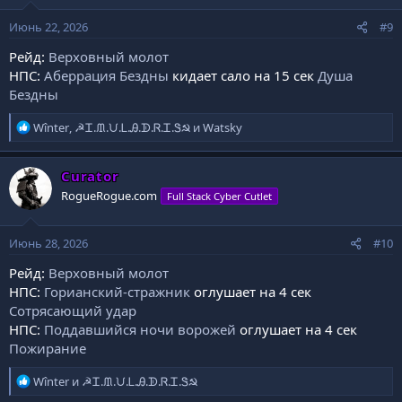
и
:
Июнь 22, 2026
#9
Рейд:
Верховный молот
НПС:
Аберрация Бездны
кидает сало на 15 сек
Душа
Бездны
Р
Wînter
,
☭Ꮖ.ᙢ.ᙀ.Ꮮ.Ꭿ.ᗫ.Ꮢ.Ꮖ.Ꮥ☭
и
Watsky
е
а
к
Curator
ц
RogueRogue.com
Full Stack Cyber Cutlet
и
и
:
Июнь 28, 2026
#10
Рейд:
Верховный молот
НПС:
Горианский-стражник
оглушает на 4 сек
Сотрясающий удар
НПС:
Поддавшийся ночи ворожей
оглушает на 4 сек
Пожирание
Р
Wînter
и
☭Ꮖ.ᙢ.ᙀ.Ꮮ.Ꭿ.ᗫ.Ꮢ.Ꮖ.Ꮥ☭
е