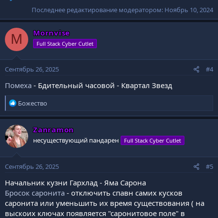
Последнее редактирование модератором:
Ноябрь 10, 2024
Mornvise
M
Full Stack Cyber Cutlet
Сентябрь 26, 2025
#4
Помеха
- Бдительный часовой - Квартал Звезд
Р
Божество
е
а
к
Zanramon
ц
несуществующий пандарен
Full Stack Cyber Cutlet
и
и
:
Сентябрь 26, 2025
#5
Начальник кузни Гархлад - Яма Сарона
Бросок саронита
- отключить спавн самих кусков
саронита или уменьшить их время существования ( на
выскоих ключах появляется "саронитовое поле" в