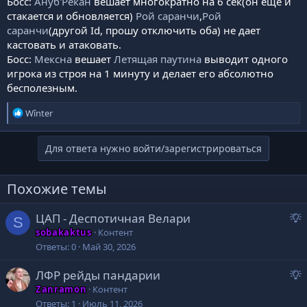
Босс:
Ануб'Рекан
вешает многократно на 6 сек(он еще и
стакается и обновляется)
Рой саранчи
,
Рой
саранчи
(другой Id, прошу отключить оба) не дает
кастовать и атаковать.
Босc:
Мексна
вешает
Летящая паутина
выводит одного
игрока из строя на 1 минуту и делает его абсолютно
бесполезным.
Р
Wînter
е
а
Для ответа нужно войти/зарегистрироваться
к
ц
и
Похожие темы
и
:
ЦАП - Деспотичная Велари
S
р
sobakaktus
Контент
е
Ответы
0
Май 30, 2026
д
ЛФР рейды пандарии
л
р
о
Zanramon
Контент
е
Ответы
1
Июль 11, 2026