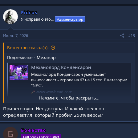
Pidrus
Я исправлю это...
Администратор
Июль 7, 2026
#13
Божество сказал(а):
Подземелье - Механар
Механолорд Конденсарон
Механолорд Конденсарон уменьшает
выносливость игрока на 67 на 15 сек. В категории
"NPC".
www.wowhead.com
Нажмите, чтобы раскрыть...
вешает на себя
https://www.wowhead.com/ru/spell=35158
иногда с первого, иногда со второго раза тебя убивает,
Приветствую. Нет доступа. И какой спелл он
даже 250% версы не спасает
отрефлектил, который пробил 250% версы?
Божество
Б
Full Stack Cyber Cutlet