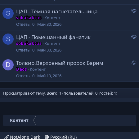
д
е
ЦАП - Тёмная нагнетательница
л
S
р
о
sobakaktus
Контент
е
е
Ответы
0
Май 30, 2026
д
е
ЦАП - Помешанный фанатик
л
S
р
о
sobakaktus
Контент
е
е
Ответы
0
Май 30, 2026
д
е
Толвир.Верховный пророк Барим
л
D
р
о
Daos
Контент
е
е
Ответы
0
Май 19, 2026
д
е
л
Просматривают тему. Всего: 1 (пользователей: 0, гостей: 1)
о
е
е
Контент
е
NotAlone Dark
Русский (RU)