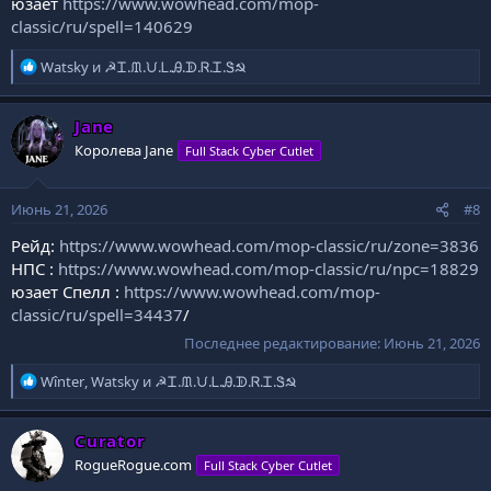
юзает
https://www.wowhead.com/mop-
classic/ru/spell=140629
Р
Watsky
и
☭Ꮖ.ᙢ.ᙀ.Ꮮ.Ꭿ.ᗫ.Ꮢ.Ꮖ.Ꮥ☭
е
а
к
Jane
ц
Королева Jane
Full Stack Cyber Cutlet
и
и
:
Июнь 21, 2026
#8
Рейд:
https://www.wowhead.com/mop-classic/ru/zone=3836
НПС :
https://www.wowhead.com/mop-classic/ru/npc=18829
юзает Спелл :
https://www.wowhead.com/mop-
classic/ru/spell=34437
/
Последнее редактирование:
Июнь 21, 2026
Р
Wînter
,
Watsky
и
☭Ꮖ.ᙢ.ᙀ.Ꮮ.Ꭿ.ᗫ.Ꮢ.Ꮖ.Ꮥ☭
е
а
к
Curator
ц
RogueRogue.com
Full Stack Cyber Cutlet
и