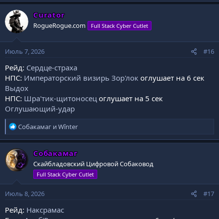
а
к
Curator
ц
RogueRogue.com
Full Stack Cyber Cutlet
и
и
:
Июль 7, 2026
#16
Рейд:
Сердце-страха
НПС:
Императорский визирь Зор'лок
оглушает на 6 сек
Выдох
НПС:
Шра'тик-щитоносец
оглушает на 5 сек
Оглушающий-удар
Р
Собакамаг
и
Wînter
е
а
к
Собакамаг
ц
Скайбладовский Цифровой Собаковод
и
Full Stack Cyber Cutlet
и
:
Июль 8, 2026
#17
Рейд:
Наксрамас