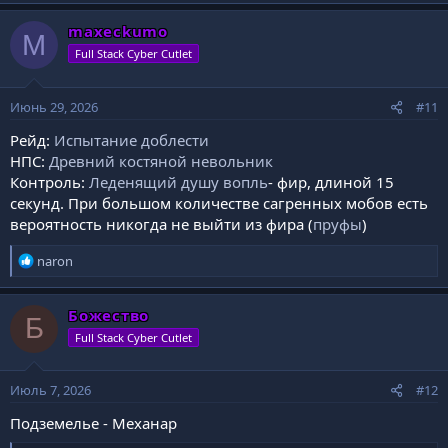
а
к
maxeckumo
M
ц
Full Stack Cyber Cutlet
и
и
:
Июнь 29, 2026
#11
Рейд:
Испытание доблести
НПС:
Древний костяной невольник
Контроль:
Леденящий душу вопль
- фир, длиной 15
секунд. При большом количестве сагренных мобов есть
вероятность никогда не выйти из фира (
пруфы
)
Р
naron
е
а
к
Божество
Б
ц
Full Stack Cyber Cutlet
и
и
:
Июль 7, 2026
#12
Подземелье - Механар