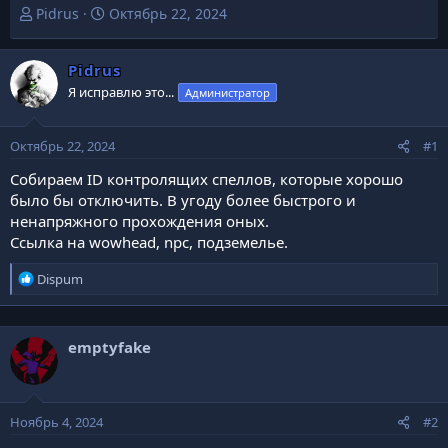
А
Д
Pidrus
Октябрь 22, 2024
в
а
т
т
о
Pidrus
а
р
н
Я исправлю это...
Администратор
т
а
е
ч
м
а
Октябрь 22, 2024
#1
ы
л
Собираем ID контролящих спеллов, которые хорошо
а
было бы отключить. В угоду более быстрого и
ненапряжного прохождения оных.
Ссылка на wowhead, npc, подземелье.
Р
Dispum
е
а
к
emptyfake
ц
и
и
:
Ноябрь 4, 2024
#2