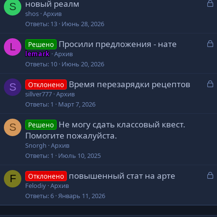
З
новый реалм
S
а
shos
Архив
к
Ответы
13
Июнь 28, 2026
р
З
Просили предложения - нате
Решено
L
а
т
lemark
Архив
к
о
Ответы
10
Июнь 20, 2026
р
З
Время перезарядки рецептов
Отклонено
S
а
т
sillver777
Архив
к
о
Ответы
1
Март 7, 2026
р
Не могу сдать классовый квест.
Решено
S
т
Помогите пожалуйста.
о
Snorgh
Архив
Ответы
1
Июль 10, 2025
З
повышенный стат на арте
Отклонено
F
а
Felodiy
Архив
к
Ответы
6
Январь 11, 2026
р