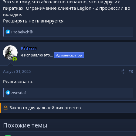
Это я к тому, что абсолютно неважно, что на других
пиратках. Ограничение клиента Legion - 2 профессии во
вкладке.
Расширять не планируется.
Р
Probelych®
е
а
к
Pidrus
ц
Я исправлю это...
Администратор
и
и
:
Август 31, 2025
#3
Реализовано.
Р
zwesda1
е
а
Закрыто для дальнейших ответов.
к
ц
и
Похожие темы
и
: