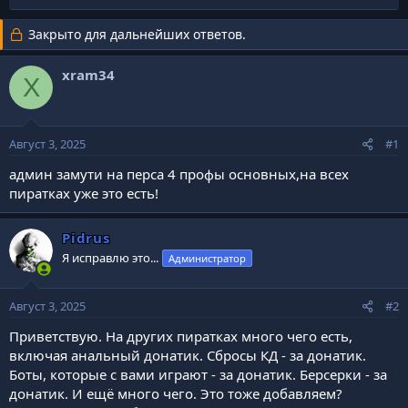
в
а
т
т
Закрыто для дальнейших ответов.
о
а
р
н
т
а
xram34
X
е
ч
м
а
ы
л
а
Август 3, 2025
#1
админ замути на перса 4 профы основных,на всех
пиратках уже это есть!
Pidrus
Я исправлю это...
Администратор
Август 3, 2025
#2
Приветствую. На других пиратках много чего есть,
включая анальный донатик. Сбросы КД - за донатик.
Боты, которые с вами играют - за донатик. Берсерки - за
донатик. И ещё много чего. Это тоже добавляем?