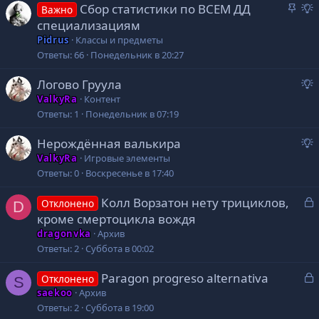
З
Сбор статистики по ВСЕМ ДД
Важно
а
р
специализациям
к
е
Pidrus
Классы и предметы
р
д
Ответы
66
Понедельник в 20:27
е
л
п
о
Логово Груула
л
р
ValkyRa
Контент
е
е
е
Ответы
1
Понедельник в 07:19
н
д
о
Нерождённая валькира
л
е
р
о
ValkyRa
Игровые элементы
е
Ответы
0
Воскресенье в 17:40
д
е
З
Колл Ворзатон нету трициклов,
л
Отклонено
D
а
о
кроме смертоцикла вождя
к
е
dragonvka
Архив
р
е
Ответы
2
Суббота в 00:02
т
З
Paragon progreso alternativa
Отклонено
S
о
е
а
saekoo
Архив
к
Ответы
2
Суббота в 19:00