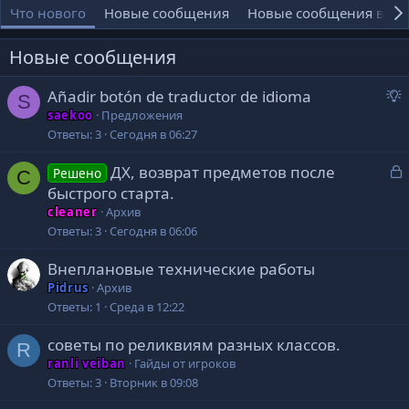
Что нового
Новые сообщения
Новые сообщения в пр
Новые сообщения
Añadir botón de traductor de idioma
S
р
saekoo
Предложения
е
Ответы
3
Сегодня в 06:27
д
З
ДХ, возврат предметов после
л
Решено
C
а
о
быстрого старта.
к
cleaner
Архив
р
е
Ответы
3
Сегодня в 06:06
т
Внеплановые технические работы
о
е
Pidrus
Архив
Ответы
1
Среда в 12:22
советы по реликвиям разных классов.
R
ranli veiban
Гайды от игроков
Ответы
3
Вторник в 09:08