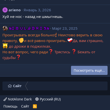
н
а
arieno
Январь 3, 2026
A
п
Хуй не нос - назад не шмыгнешь.
и
с
☭Ꮖ.ᙢ.ᙀ.Ꮮ.Ꭿ.ᗫ.Ꮢ.Ꮖ.Ꮥ☭
Март 23, 2025
а
л
Проигрывать всегда больно☝ Неистово верить в свою
в
правоту,
и всё равно проиграть..
Да, вам страшно,
п
до дрожи в поджилках.
р
Но вот вопрос, чего ради
Трястись
Бежать от
о
судьбы
ф
и
Посмотреть ещё...
л
е
P
Сайт
i
d
r
NotAlone Dark
Русский (RU)
u
Помощь
Сайт
R
s
S