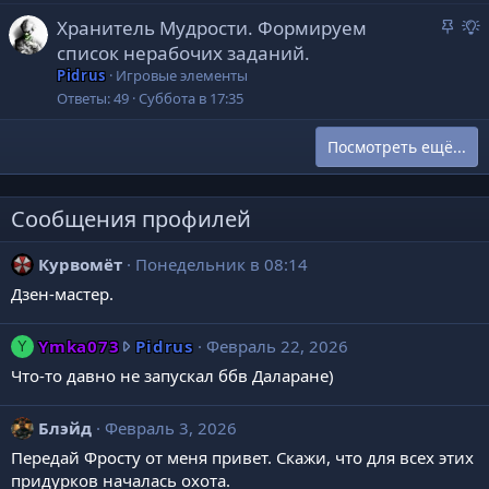
р
З
Хранитель Мудрости. Формируем
а
р
т
список нерабочих заданий.
к
е
о
Pidrus
Игровые элементы
р
д
Ответы
49
Суббота в 17:35
е
л
п
о
Посмотреть ещё...
л
е
е
н
Сообщения профилей
о
е
Курвомёт
Понедельник в 08:14
Дзен-мастер.
Y
Ymka073
Pidrus
Февраль 22, 2026
Y
m
Что-то давно не запускал ббв Даларане)
k
a
Блэйд
Февраль 3, 2026
0
Передай Фросту от меня привет. Скажи, что для всех этих
7
придурков началась охота.
3